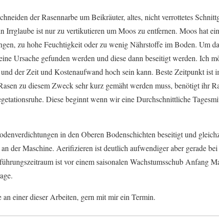
chneiden der Rasennarbe um Beikräuter, altes, nicht verrottetes Schnit
ein Irrglaube ist nur zu vertikutieren um Moos zu entfernen. Moos hat e
ngen, zu hohe Feuchtigkeit oder zu wenig Nährstoffe im Boden. Um d
 eine Ursache gefunden werden und diese dann beseitigt werden. Ich m
st und der Zeit und Kostenaufwand hoch sein kann. Beste Zeitpunkt ist 
asen zu diesem Zweck sehr kurz gemäht werden muss, benötigt ihr R
egetationsruhe. Diese beginnt wenn wir eine Durchschnittliche Tagesmi
denverdichtungen in den Oberen Bodenschichten beseitigt und gleichzei
an der Maschine. Aerifizieren ist deutlich aufwendiger aber gerade bei
ührungszeitraum ist vor einem saisonalen Wachstumsschub Anfang Ma
rage.
e an einer dieser Arbeiten, gern mit mir ein Termin.