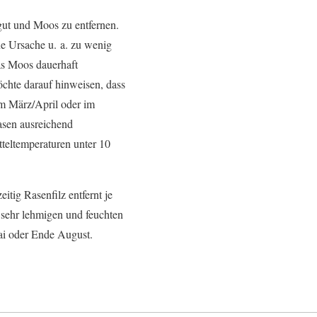
tgut und Moos zu entfernen.
ine Ursache u. a. zu wenig
as Moos dauerhaft
öchte darauf hinweisen, dass
im März/April oder im
asen ausreichend
tteltemperaturen unter 10
tig Rasenfilz entfernt je
 sehr lehmigen und feuchten
i oder Ende August.